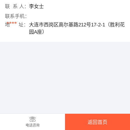
联 系 人：
李女士
联系手机：
****
地 址：
大连市西岗区高尔基路212号17-2-1（胜利花
园A座）
返回首页
电话咨询